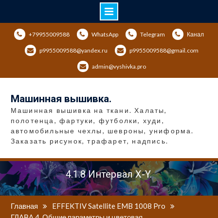
Перейти
+79955009588
WhatsApp
Telegram
Канал
к
содержимому
p9955009588@yandex.ru
p9955009588@gmail.com
admin@vyshivka.pro
Машинная вышивка.
Машинная вышивка на ткани. Халаты,
полотенца, фартуки, футболки, худи,
автомобильные чехлы, шевроны, униформа.
Заказать рисунок, трафарет, надпись.
4.1.8 Интервал X-Y.
Главная
EFFEKTIV Satellite EMB 1008 Pro
ГЛАВА 4. Общие параметры и цветовая