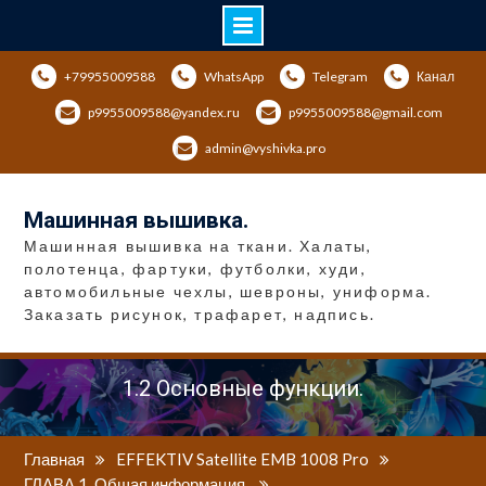
Перейти
+79955009588
WhatsApp
Telegram
Канал
к
содержимому
p9955009588@yandex.ru
p9955009588@gmail.com
admin@vyshivka.pro
Машинная вышивка.
Машинная вышивка на ткани. Халаты,
полотенца, фартуки, футболки, худи,
автомобильные чехлы, шевроны, униформа.
Заказать рисунок, трафарет, надпись.
1.2 Основные функции.
Главная
EFFEKTIV Satellite EMB 1008 Pro
ГЛАВА 1. Общая информация.