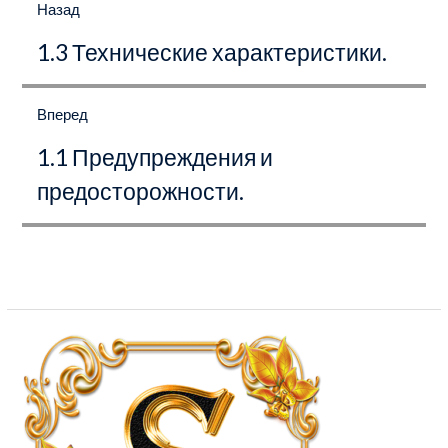
по
Назад
записям
Предыдущая
1.3 Технические характеристики.
запись:
Вперед
Следующая
1.1 Предупреждения и
запись:
предосторожности.